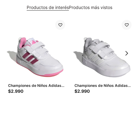
Productos de interés
Productos más vistos
Championes de Niños Adidas
Championes de Niños Adidas
Tensaur Sport 3.0 Cf Velcros -
Tensaur Sport 3.0 Cf - Blanco -
$
2.990
$
2.990
Blanco - Rosado
Gris