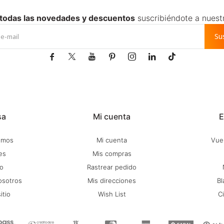
 todas las novedades y descuentos
suscribiéndote a nuest
Su







sa
Mi cuenta
E
omos
Mi cuenta
Vuel
es
Mis compras
o
Rastrear pedido
osotros
Mis direcciones
Bl
itio
Wish List
C