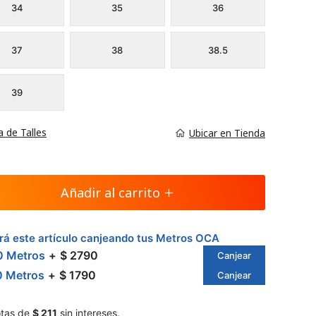
34
35
36
37
38
38.5
39
a de Talles
Ubicar en Tienda
Añadir al carrito
á este artículo canjeando tus Metros OCA
0 Metros
$ 2790
Canjear
0 Metros
$ 1790
Canjear
tas de
$ 211
sin intereses.