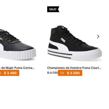
 de Mujer Puma Carina
Championes de Hombre Puma Court
 - Blanco
Classic Vulc Mid FS - Negro - Blanco
$
3.490
$
3.590
$
3.790
5