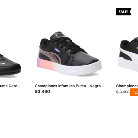
uma Catch -
Championes Infantiles Puma - Negro -
Championes
Rosa - Violeta
3.0 - Negro
$
3.490
$
3.990
12