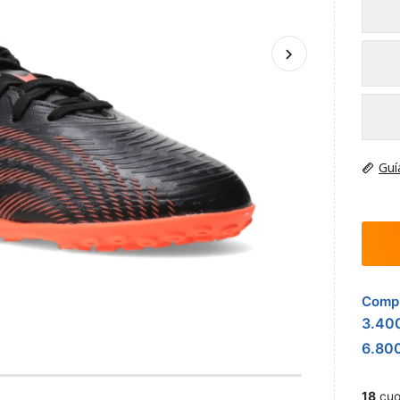
Guí
Compr
3.40
6.80
18
cuo