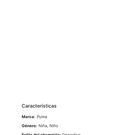
Características
Marca
Puma
Género
Niña, Niño
Estilo del champión
Deportivo