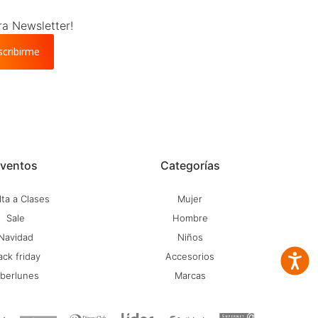
ra Newsletter!
scribirme
ventos
Categorías
ta a Clases
Mujer
Sale
Hombre
Navidad
Niños
ack friday
Accesorios
Accesib
iberlunes
Marcas