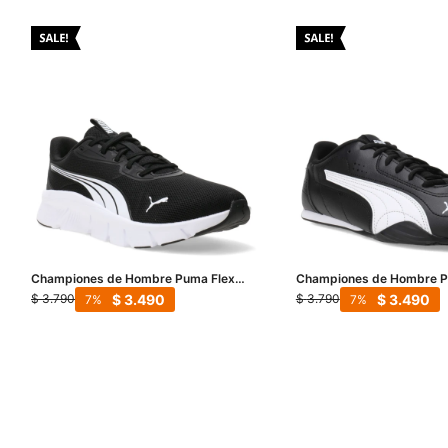
Championes de Hombre Puma Flex
Championes de Hombre P
Focus Lite Modern - Negro - Blanco
Negro - Blanco
$
3.490
$
3.490
$
3.790
$
3.790
7
7