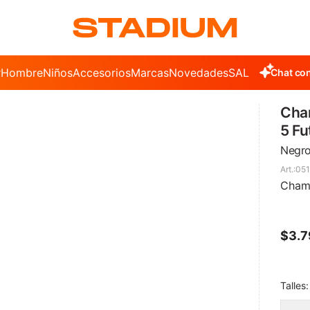
r
Hombre
Niños
Accesorios
Marcas
Novedades
SALE
Chat con
Cha
5 Fu
Negro
051
Champ
$
3.
Talles: