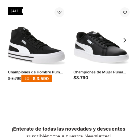
Championes de Hombre Puma
Championes de Mujer Puma
Court Classic Vulc Mid FS -
Smash 3.0 Leather - Negro -
$
3.790
$
3.590
$
3.790
5
Negro - Blanco
Blanco
¡Enterate de todas las novedades y descuentos
suscribiéndote a nuestra Newsletter!