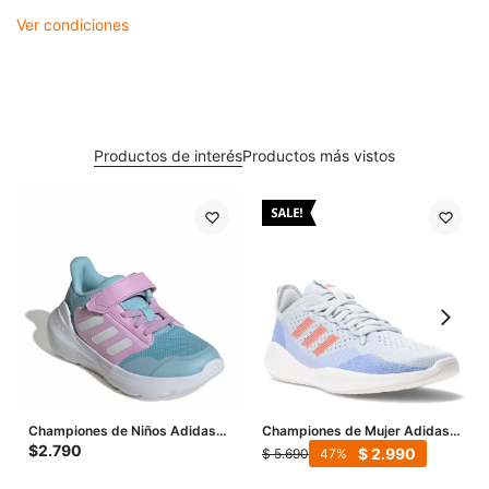
Ver condiciones
Productos de interés
Productos más vistos
Championes de Niños Adidas
Championes de Mujer Adidas
Tensaur Run 2.0 - Celeste - Lila
Fluidflow 2.0 - Celeste - Rojo
$
2.790
$
2.990
$
5.690
47