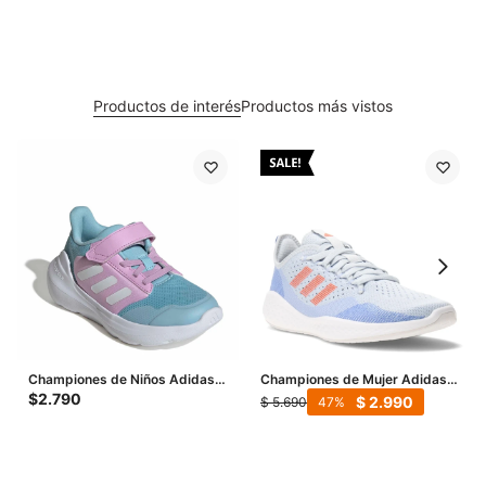
Productos de interés
Productos más vistos
Championes de Niños Adidas
Championes de Mujer Adidas
Tensaur Run 2.0 - Celeste - Lila
Fluidflow 2.0 - Celeste - Rojo
$
2.790
$
2.990
$
5.690
47