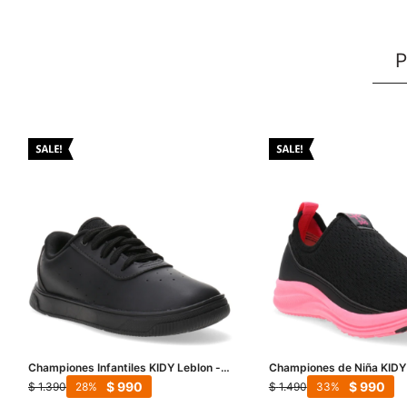
P
Championes Infantiles KIDY Leblon -
Championes de Niña KIDY 
Negro
acordonar con suela de co
$
990
$
990
$
1.390
$
1.490
28
33
- Rosado