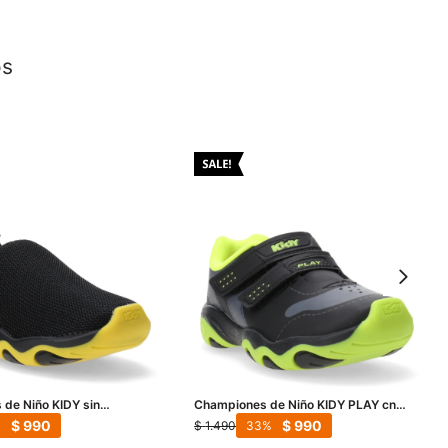
os
de Niño KIDY sin
Championes de Niño KIDY PLAY cn
 Negro - Amarillo
velcro - Negro - Amarillo fluo
$
990
$
990
$
1.490
33