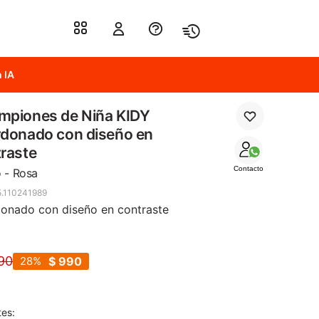
 IA
mpiones de Niña KIDY
donado con diseño en
raste
Contacto
 - Rosa
.110241989
onado con diseño en contraste
90
28
$
990
tes: