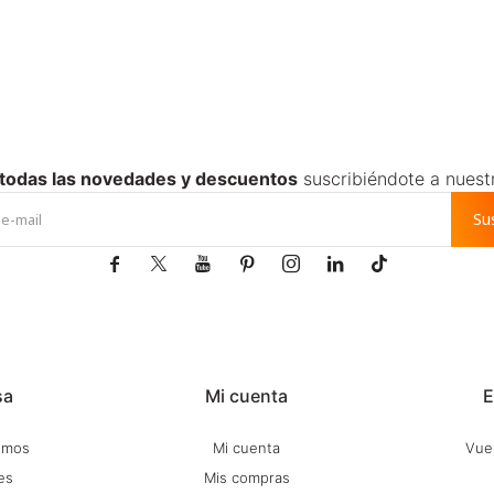
 todas las novedades y descuentos
suscribiéndote a nuest
Su







sa
Mi cuenta
E
omos
Mi cuenta
Vuel
es
Mis compras