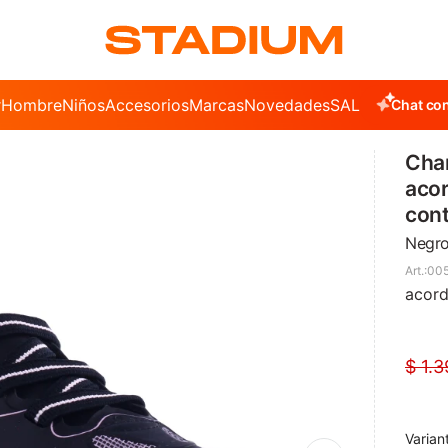
r
Hombre
Niños
Accesorios
Marcas
Novedades
SALE
Chat con
Cha
acor
cont
Negro
005
acord
$
1.3
Varian