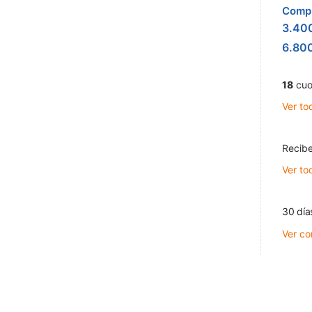
Compr
3.40
6.80
18
cuo
Ver to
Recibe
Ver to
30 día
Ver co