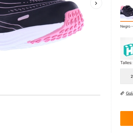
Negro 
Talles:
2
Guí