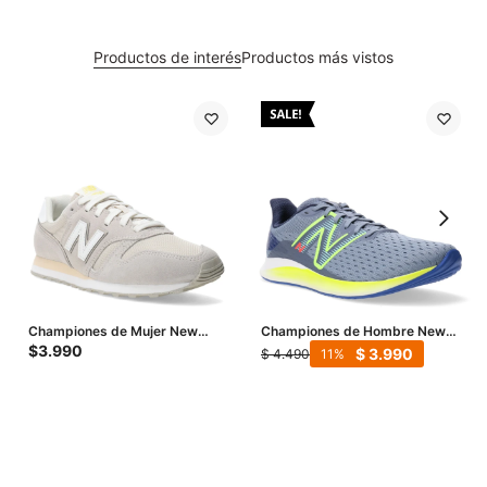
Productos de interés
Productos más vistos
Championes de Mujer New
Championes de Hombre New
Balance 373 W - Gris - Beige
Balance DynaSoft Lowky RC -
$
3.990
$
3.990
$
4.490
11
Gris - Azul Marino