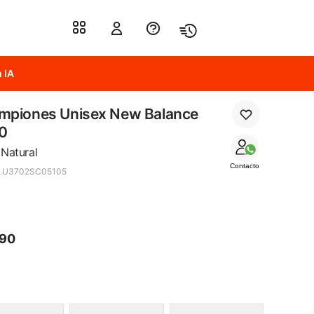
 IA
mpiones Unisex New Balance
0
 Natural
Contacto
4.U3702SC05105
390