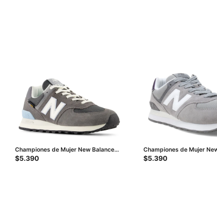
Championes de Mujer New Balance
Championes de Mujer New
574 Cordura - Gris - Blanco
574 - Gris - Oscuro
$
5.390
$
5.390