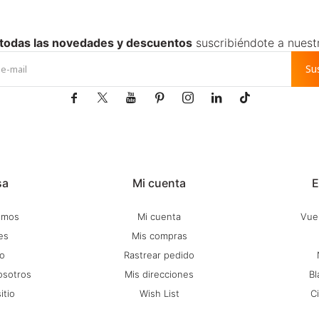
 todas las novedades y descuentos
suscribiéndote a nuest
Su







sa
Mi cuenta
E
omos
Mi cuenta
Vuel
es
Mis compras
o
Rastrear pedido
osotros
Mis direcciones
Bl
itio
Wish List
C