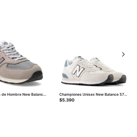
 de Hombre New Balance
Championes Unisex New Balance 574
ditionnels - Gris - Bordo
- Gris - Blanco
$
5.390