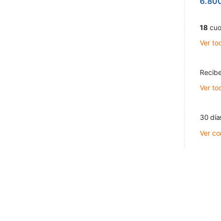
6.80
18
cuo
Ver to
Recibe
Ver to
30 día
Ver co