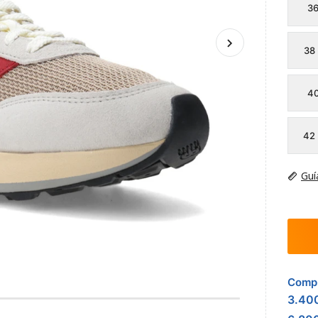
3
38
4
42
Guí
Compr
3.40