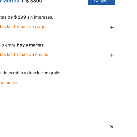
0 Metros
$ 3390
Canjear
tas de
$ 299
sin intereses.
das las formas de pago
lo entre
hoy y martes
das las formas de envíos
s de cambio y devolución gratis
ndiciones