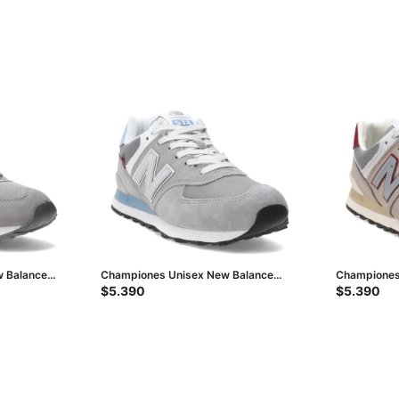
 Balance
Championes Unisex New Balance
Championes
Classics Traditionnels - Gris - Celeste
Classics Tra
$
5.390
$
5.390