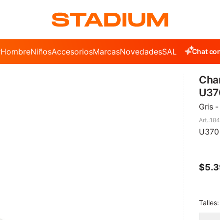
r
Hombre
Niños
Accesorios
Marcas
Novedades
SALE
Chat con
Cha
U37
Gris -
18
U370
$
5.
Talles: