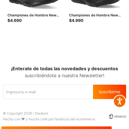
Championes de Hombre New
Championes de Hombre New
Balance 520 - Negro
Balance Life Style Nitrel -
$
4.690
$
4.990
Negro
¡Enterate de todas las novedades y descuentos
suscribiéndote a nuestra Newsletter!
Suscribirme
Accesib







© Copyright 2026 / Stadium