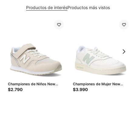
Productos de interés
Productos más vistos
Championes de Niños New
Championes de Mujer New
Balance Life Style 373 - Beige
Balance Pop N Pack Leather -
$
2.790
$
3.990
Beige - Verde