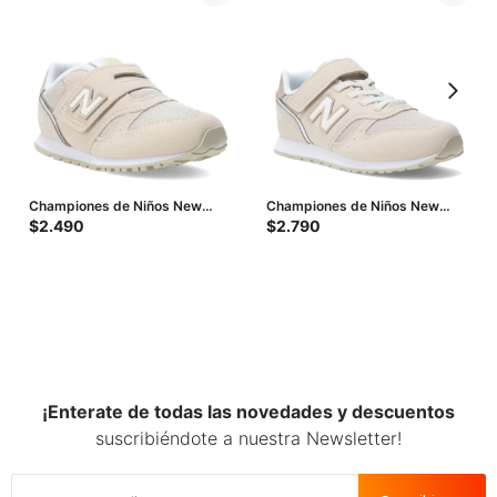
Championes de Niños New
Championes de Niños New
Balance Life Style 373 Infantil -
Balance Life Style 373 - Beige
$
2.490
$
2.790
Beige
¡Enterate de todas las novedades y descuentos
suscribiéndote a nuestra Newsletter!