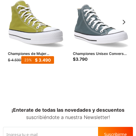
Championes de Mujer
Championes Unisex Converse
Converse Chuck Taylor All Star
Chuck Taylor All Star Hi - Verde
$
3.790
$
3.490
$
4.590
23
Lift - Verde - Blanco - Negro
Oscuro
¡Enterate de todas las novedades y descuentos
suscribiéndote a nuestra Newsletter!
Suscribirme