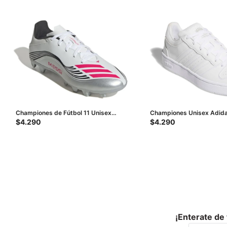
Championes de Fútbol 11 Unisex
Championes Unisex Adid
Adidas F50 Messi Club FG/MG -
Classic - Blanco
$
4.290
$
4.290
Blanco - Rojo - Negro - Plateado
¡Enterate de