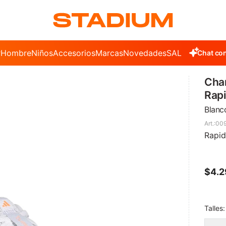
r
Hombre
Niños
Accesorios
Marcas
Novedades
SALE
Chat con
Cha
Rapi
Blanco
00
Rapid
$
4.
Talles: