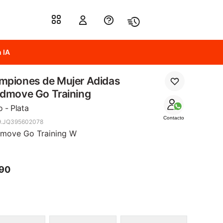
 IA
mpiones de Mujer Adidas
dmove Go Training
 - Plata
Contacto
9.JQ395602078
move Go Training W
290