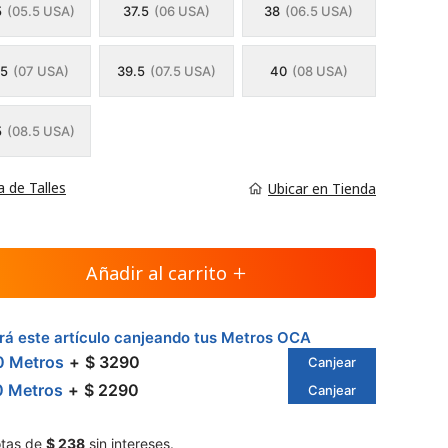
5
(05.5 USA)
37.5
(06 USA)
38
(06.5 USA)
.5
(07 USA)
39.5
(07.5 USA)
40
(08 USA)
5
(08.5 USA)
a de Talles
Ubicar en Tienda
Añadir al carrito
á este artículo canjeando tus Metros OCA
0 Metros
$ 3290
Canjear
0 Metros
$ 2290
Canjear
tas de
$ 238
sin intereses.