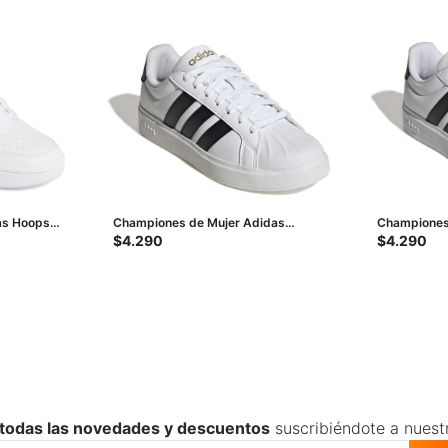
as Hoops
Championes de Mujer Adidas
Championes
Streettalk - Blanco - Negro
Streettalk -
$
4.290
$
4.290
 todas las novedades y descuentos
suscribiéndote a nuest