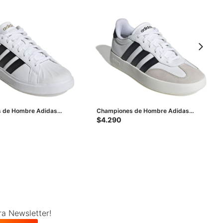
 de Hombre Adidas
Championes de Hombre Adidas
 Blanco - Negro
Urban Barreda - Blanco - Negro - Gris
$
4.290
ra Newsletter!