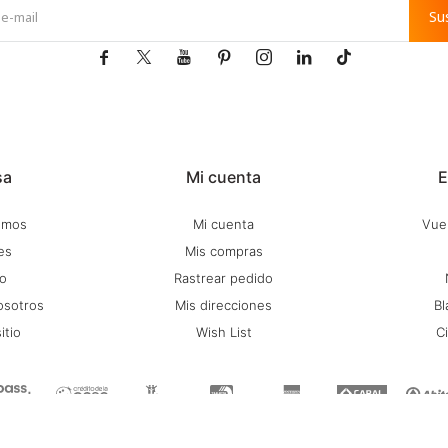
Su







sa
Mi cuenta
E
omos
Mi cuenta
Vuel
es
Mis compras
o
Rastrear pedido
osotros
Mis direcciones
Bl
itio
Wish List
C