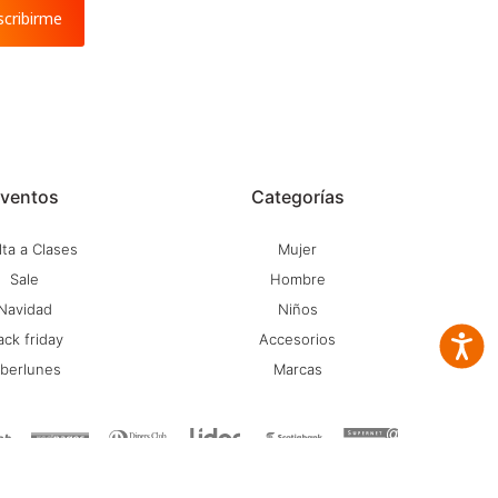
scribirme
ventos
Categorías
ta a Clases
Mujer
Sale
Hombre
Navidad
Niños
ack friday
Accesorios
Accesib
iberlunes
Marcas