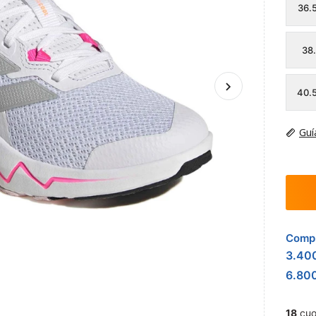
36.
38
40.
Guí
Compr
3.40
6.80
18
cuo