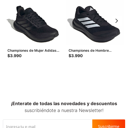
Championes de Mujer Adidas
Championes de Hombre
Run Falcon 5 - Negro
Adidas Runfalcon 6 M - Negro
$
3.990
$
3.990
¡Enterate de todas las novedades y descuentos
suscribiéndote a nuestra Newsletter!
Suscribirme