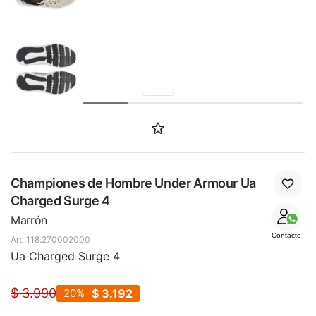
SALE
Championes de Hombre Under Armour Ua
Charged Surge 4
Marrón
Contacto
118.270002000
Ua Charged Surge 4
$
3.990
20
$
3.192