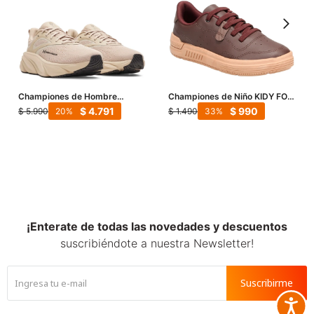
Championes de Hombre
Championes de Niño KIDY FOLE
UNDER ARMOUR Rogue 6 -
punta redonda y acordonado -
$
4.791
$
990
$
5.990
$
1.490
20
33
Marrón
Marrón
¡Enterate de todas las novedades y descuentos
suscribiéndote a nuestra Newsletter!
Suscribirme
Accesib