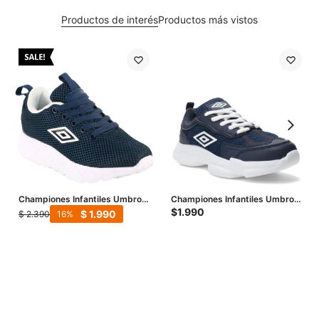
Productos de interés
Productos más vistos
Championes Infantiles Umbro
Championes Infantiles Umbro
Melbourne Junior - Azul Marino
Mixer - Azul Marino - Blanco
$
1.990
$
1.990
$
2.390
16
- Azul Marino - Blanco