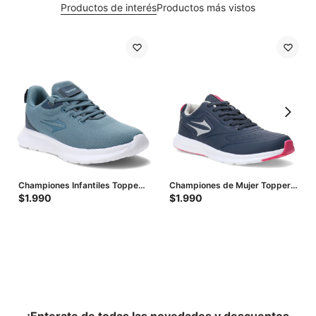
Productos de interés
Productos más vistos
Championes Infantiles Topper
Championes de Mujer Topper
Llambi II - Azul Petroleo - Azul
Boro Iii - Azul - Fucsia
$
1.990
$
1.990