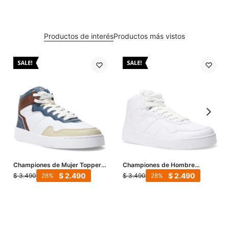
Productos de interés
Productos más vistos
Championes de Mujer Topper
Championes de Hombre
Terre Mid - Blanco - Azul -
Topper Terre Mid - Blanco
$
2.490
$
2.490
$
3.490
$
3.490
28
28
Beige