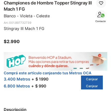
SALE
Championes de Hombre Topper Stingray III
Mach 1 FG
Blanco - Violeta - Celeste
Contacto
001.897732739
Stingray III Mach 1 FG
$
2.990
Comprá este artículo canjeando tus Metros OCA
3.400 Metros
$ 1990
Canjear
6.800 Metros
$ 990
Canjear
Descripción