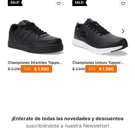
Championes Infantiles Topper
Championes Unisex Topper
Costa II Kids - Negro - Blanco
Boro III - Negro - Gris
$
1.990
$
1.990
$
2.290
$
2.590
13
23
¡Enterate de todas las novedades y descuentos
suscribiéndote a nuestra Newsletter!