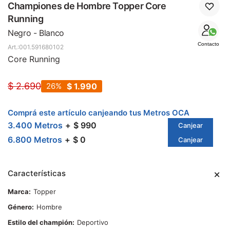
SALE
Championes de Hombre Topper Core
Running
Negro - Blanco
Contacto
001.591680102
Core Running
$
2.690
26
$
1.990
Comprá este artículo canjeando tus Metros OCA
3.400 Metros
$ 990
Canjear
6.800 Metros
$ 0
Canjear
Características
Marca
Topper
Género
Hombre
Estilo del champión
Deportivo