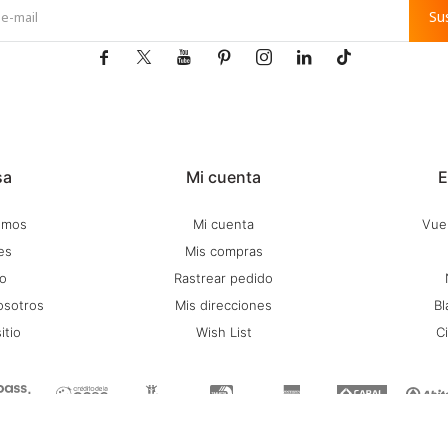
Su







sa
Mi cuenta
E
omos
Mi cuenta
Vuel
es
Mis compras
o
Rastrear pedido
osotros
Mis direcciones
Bl
itio
Wish List
C