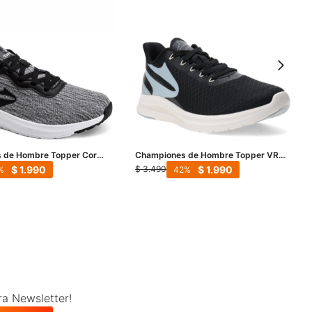
 de Hombre Topper Core
Championes de Hombre Topper VR
egro - Blanco
Speed Mns - Negro - Gris
$
1.990
$
1.990
$
3.490
42
ra Newsletter!