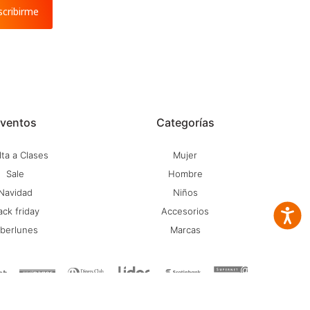
scribirme
ventos
Categorías
ta a Clases
Mujer
Sale
Hombre
Navidad
Niños
ack friday
Accesorios
Accesib
iberlunes
Marcas