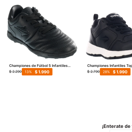
Championes de Fútbol 5 Infantiles
Championes Infantiles Top
Topper San Ciro V - Negro
Kids - Negro
$
1.990
$
1.990
$
2.290
$
2.790
13
28
¡Enterate de