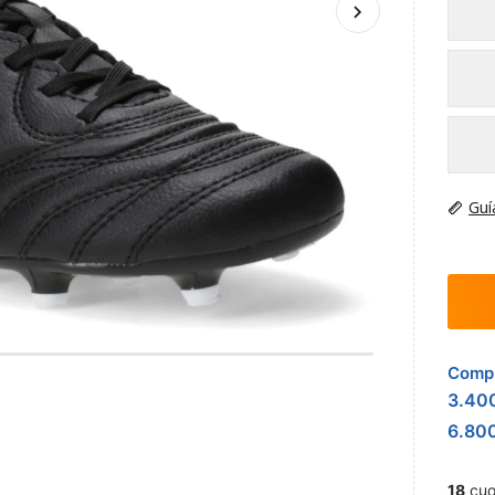
Guí
Compr
3.40
6.80
18
cuo