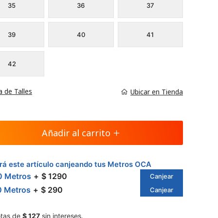
35
36
37
39
40
41
42
a de Talles
Ubicar en Tienda
Añadir al carrito
á este artículo canjeando tus Metros OCA
0 Metros
$ 1290
Canjear
0 Metros
$ 290
Canjear
tas de
$ 127
sin intereses.