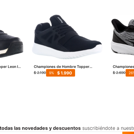
per Leon III
Championes de Hombre Topper
Championes
Mamba Urbano - Negro
Running - N
$
1.990
$
2.190
$
2.690
9
26
 todas las novedades y descuentos
suscribiéndote a nuest