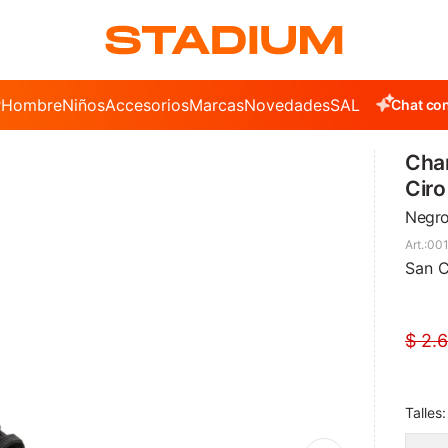
r
Hombre
Niños
Accesorios
Marcas
Novedades
SALE
Chat con
Cha
Ciro
Negr
001
San C
$
2.
Talles: