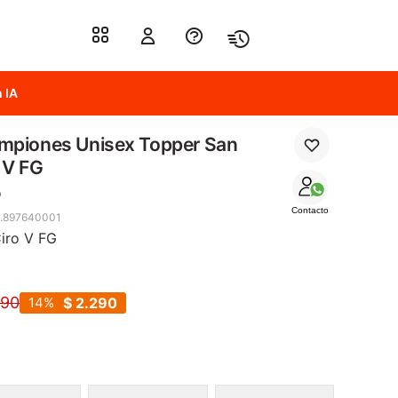
 IA
mpiones Unisex Topper San
 V FG
o
Contacto
.897640001
iro V FG
690
14
$
2.290