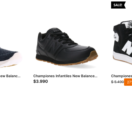
ew Balance
Championes Infantiles New Balance
Championes
Urban - Negro
- Negro - B
$
3.990
$
5.490
27