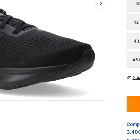
4
42
43
45.
Guí
Compr
3.40