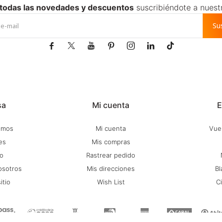
 todas las novedades y descuentos
suscribiéndote a nuest
Su







sa
Mi cuenta
E
omos
Mi cuenta
Vuel
es
Mis compras
o
Rastrear pedido
osotros
Mis direcciones
Bl
itio
Wish List
C