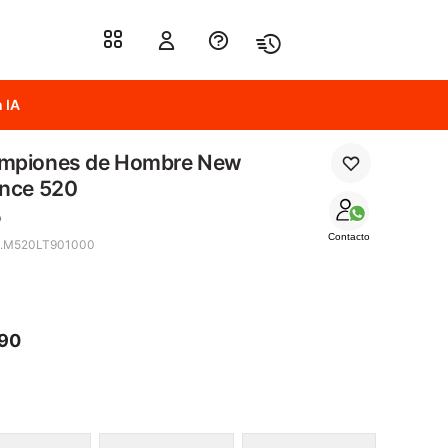
 IA
mpiones de Hombre New
ance 520
o
Contacto
4.M520LT901000
690