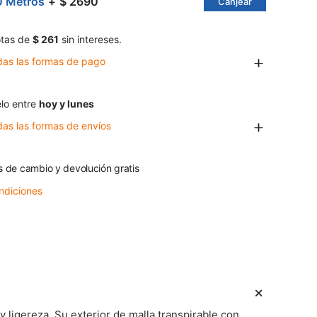
0 Metros
$ 2690
Canjear
tas de
$ 261
sin intereses.
das las formas de pago
lo entre
hoy y lunes
das las formas de envíos
s de cambio y devolución gratis
ndiciones
ligereza. Su exterior de malla transpirable con