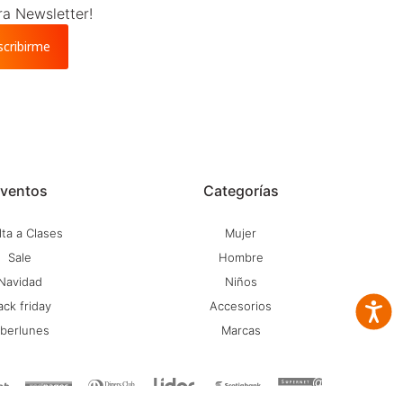
ra Newsletter!
scribirme
ventos
Categorías
ta a Clases
Mujer
Sale
Hombre
Navidad
Niños
ack friday
Accesorios
Accesib
iberlunes
Marcas