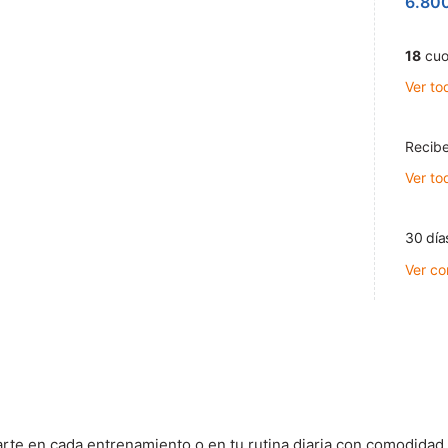
6.80
18
cuo
Ver to
Recibe
Ver to
30 día
Ver co
 en cada entrenamiento o en tu rutina diaria con comodidad y 