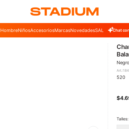
r
Hombre
Niños
Accesorios
Marcas
Novedades
SALE
Chat con
Cha
Bal
Negr
18
520
$
4.
Talles: