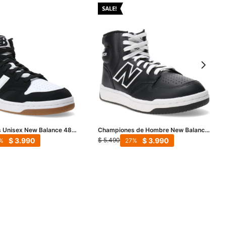
 Unisex New Balance 480
Championes de Hombre New Balance
lanco
- Negro - Blanco
$
3.990
$
3.990
$
5.490
27