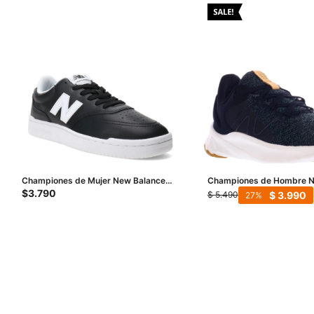
Championes de Mujer New Balance
Championes de Hombre N
Life Style - Negro - Blanco
Athletic ROAV - Negro
$
3.790
$
3.990
$
5.490
27