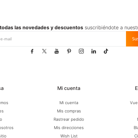
 todas las novedades y descuentos
suscribiéndote a nuest
Su







sa
Mi cuenta
E
omos
Mi cuenta
Vuel
es
Mis compras
o
Rastrear pedido
osotros
Mis direcciones
Bl
itio
Wish List
C