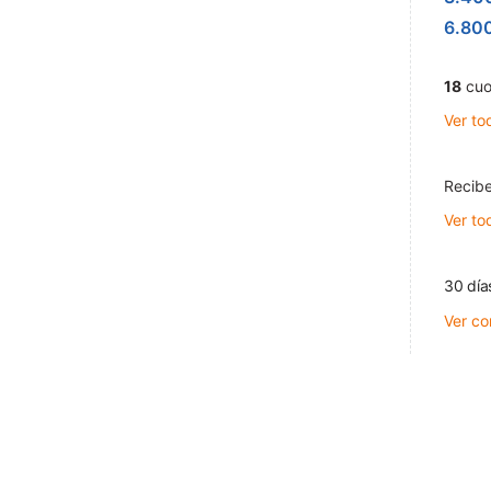
6.80
18
cuo
Ver to
Recibe
Ver to
30 día
Ver co