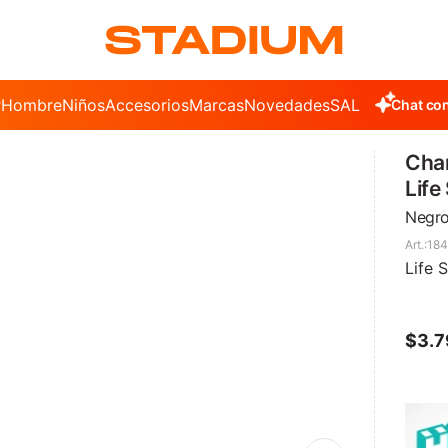
r
Hombre
Niños
Accesorios
Marcas
Novedades
SALE
Chat con
Cha
Life
Negro
18
Life S
$
3.