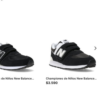
 de Niños New Balance
Championes de Niños New Balance
- Negro - Gris
P574 Velcro - Negro - Blanco
$
3.590