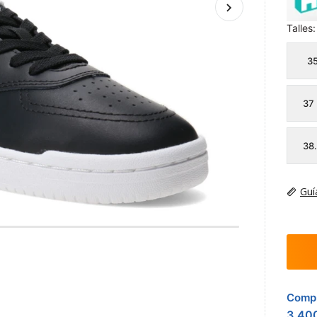
Talles:
3
37
38
Guí
Compr
3.40