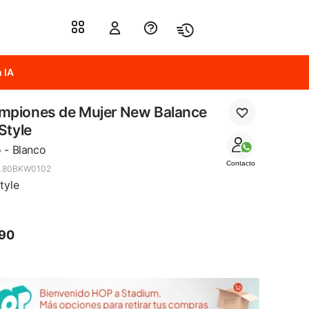
 IA
mpiones de Mujer New Balance
 Style
 - Blanco
Contacto
4.80BKW0102
tyle
790