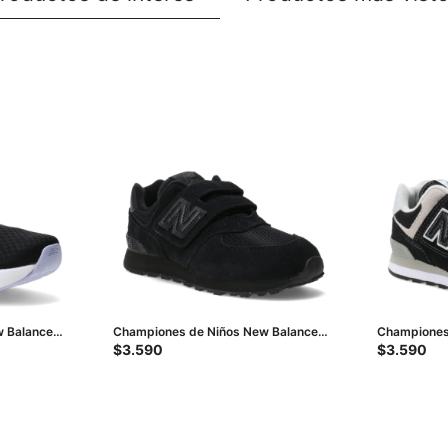
 Balance
Championes de Niños New Balance
Championes
leta
Classic 574 - Negro
Classic 574 
$
3.590
$
3.590