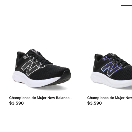
Championes de Mujer New Balance
Championes de Mujer New
460 - Negro - Plata
Running 460 - Negro - Vio
$
3.590
$
3.590