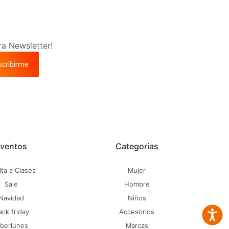
ra Newsletter!
scribirme
ventos
Categorías
ta a Clases
Mujer
Sale
Hombre
Navidad
Niños
ack friday
Accesorios
Accesib
iberlunes
Marcas