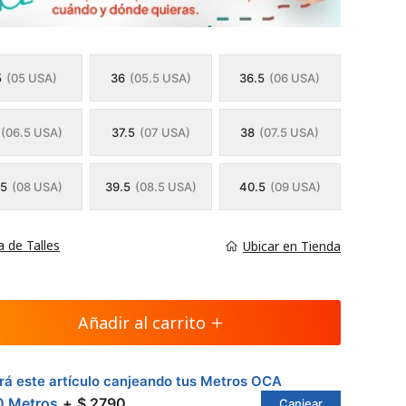
5
(05 USA)
36
(05.5 USA)
36.5
(06 USA)
(06.5 USA)
37.5
(07 USA)
38
(07.5 USA)
.5
(08 USA)
39.5
(08.5 USA)
40.5
(09 USA)
a de Talles
Ubicar en Tienda
Añadir al carrito
á este artículo canjeando tus Metros OCA
0 Metros
$ 2790
Canjear