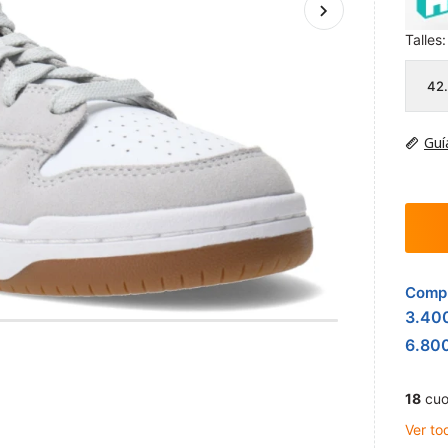
Talles:
42
Guí
Compr
3.40
6.80
18
cuo
Ver to