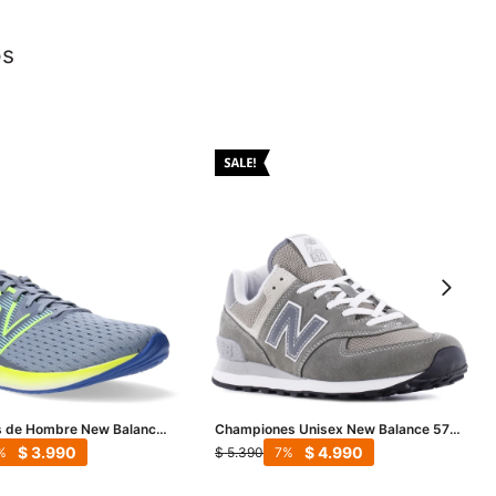
os
 de Hombre New Balance
Championes Unisex New Balance 574
wky RC - Gris - Azul
- Gris
$
3.990
$
4.990
$
5.390
7