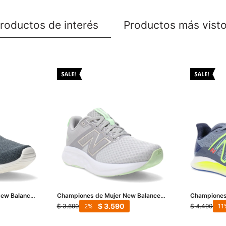
roductos de interés
Productos más vist
ew Balance
Championes de Mujer New Balance
Championes
zul
460 - Gris - Verde
DynaSoft Lo
$
3.590
$
3.690
$
4.490
2
11
Marino