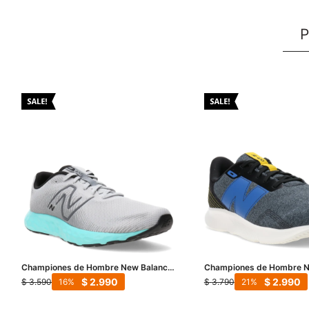
P
Championes de Hombre New Balance
Championes de Hombre N
420 V3 - Gris- Negro - Verde Agua
430 V3 - Gris - Negro - A
$
2.990
$
2.990
$
3.590
$
3.790
16
21