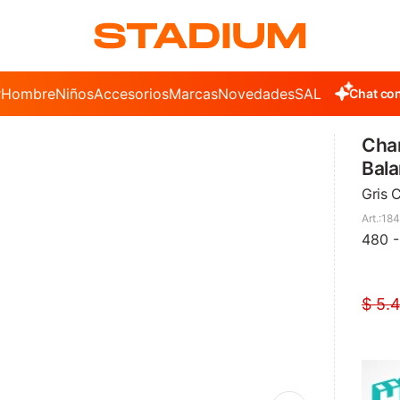
r
Hombre
Niños
Accesorios
Marcas
Novedades
SALE
Chat con
Cha
Bal
Gris C
18
480 
$
5.