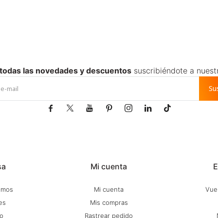
 todas las novedades y descuentos
suscribiéndote a nuest
Su







sa
Mi cuenta
E
omos
Mi cuenta
Vuel
es
Mis compras
o
Rastrear pedido