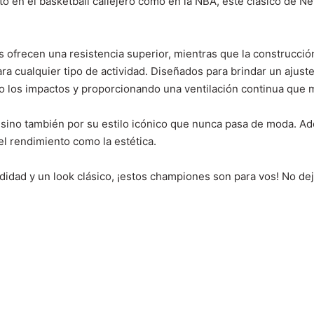
anto en el basketball callejero como en la NBA, este clásico d
 ofrecen una resistencia superior, mientras que la construcción 
a cualquier tipo de actividad. Diseñados para brindar un ajuste 
 los impactos y proporcionando una ventilación continua que ma
sino también por su estilo icónico que nunca pasa de moda. Ad
el rendimiento como la estética.
didad y un look clásico, ¡estos championes son para vos! No deje