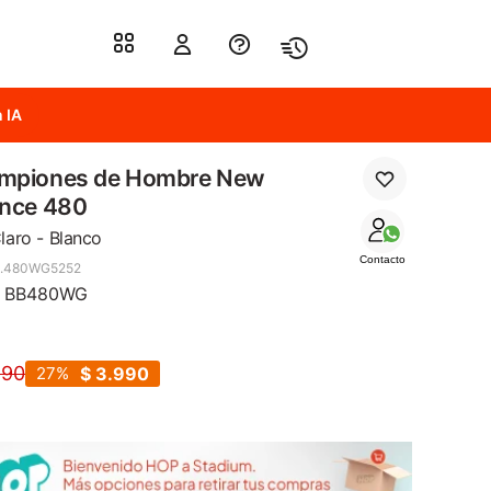
 IA
mpiones de Hombre New
ance 480
laro - Blanco
Contacto
4.480WG5252
- BB480WG
490
27
$
3.990