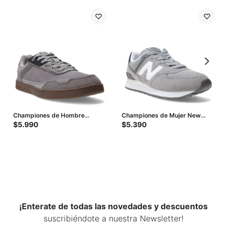
Championes de Hombre
Championes de Mujer New
Caterpillar Pause Retro Leather
Balance 574 - Gris - Oscuro
$
5.990
$
5.390
- Gris
¡Enterate de todas las novedades y descuentos
suscribiéndote a nuestra Newsletter!