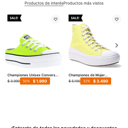
Productos de interés
Productos más vistos
Championes Unisex Converse
Championes de Mujer
Zuecos Mule Lift - Amarillo
Converse Plataforma Chuck
$
1.990
$
3.490
$
3.990
$
5.190
50
32
Limón
Taylor Move - Amarillo