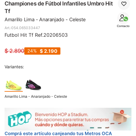
SALE
Championes de Fútbol Infantiles Umbro Hit
Tf
Amarillo Lima - Anaranjado - Celeste
Contacto
054.065033447
Futbol Hit Tf Ref.20206503
$
2.890
24
$
2.190
Variantes:
Amarillo Lima - Anaranjado - Celeste
Comprá este artículo canjeando tus Metros OCA