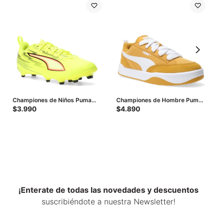
Championes de Niños Puma
Championes de Hombre Puma
Futbol 11 Ultra 6 Play Fg/Ag
Park Lifestyle Street - Amarillo
$
3.990
$
4.890
Jrs - Amarillo - Negro
Mostaza - Blanco
¡Enterate de todas las novedades y descuentos
suscribiéndote a nuestra Newsletter!