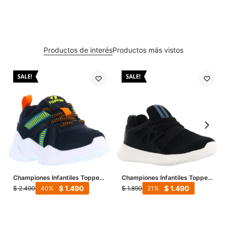
Productos de interés
Productos más vistos
Championes Infantiles Topper
Championes Infantiles Topper
Chalpa Bebe - Negro - Verde -
Mamba Kids - Negro
$
1.490
$
1.490
$
2.490
$
1.890
40
21
Anaranjado