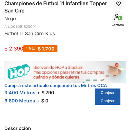
SALE
Championes de Fútbol 11 Infantiles Topper
San Ciro
Negro
Contacto
001.051820001
Futbol 11 San Ciro Kids
$
2.390
25
$
1.790
Comprá este artículo canjeando tus Metros OCA
3.400 Metros
$ 790
Canjear
6.800 Metros
$ 0
Canjear
Descripción