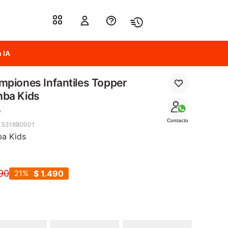
 IA
piones Infantiles Topper
ba Kids
o
Contacto
.531880001
a Kids
90
21
$
1.490