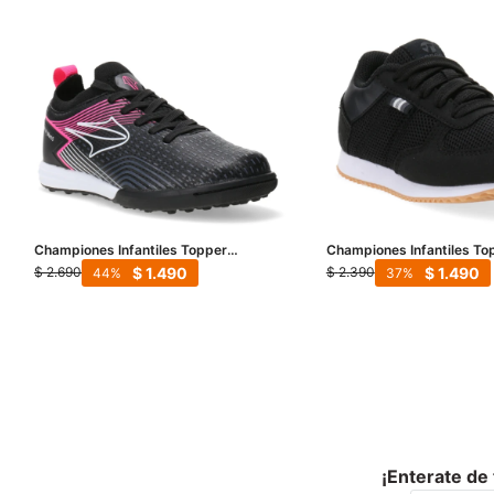
Championes Infantiles Topper
Championes Infantiles T
Stingray III Mach TF - Negro - Blanco -
Mesh - Negro - Gris
$
1.490
$
1.490
$
2.690
$
2.390
44
37
Fucsia
¡Enterate de