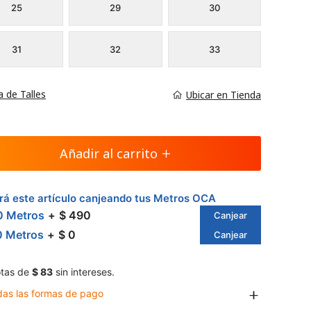
25
29
30
31
32
33
a de Talles
Ubicar en Tienda
Añadir al carrito
á este artículo canjeando tus Metros OCA
0 Metros
$ 490
Canjear
0 Metros
$ 0
Canjear
tas de
$ 83
sin intereses.
das las formas de pago