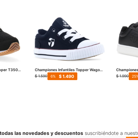
opper T350
Championes Infantiles Topper Wagon
Championes 
Tenis Kids - Negro
II - Negro
$
1.490
$
1.590
$
1.990
6
25
 todas las novedades y descuentos
suscribiéndote a nuest