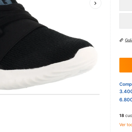
Guí
Compr
3.40
6.80
18
cuo
Ver to