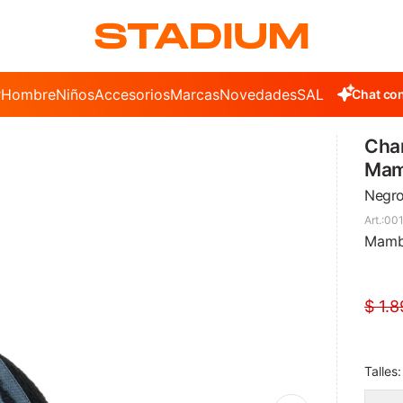
r
Hombre
Niños
Accesorios
Marcas
Novedades
SALE
Chat con
Cham
Mam
Negr
001
Mamb
$
1.8
Talles: