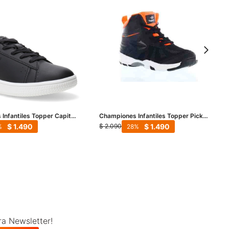
Infantiles Topper Capitan
Championes Infantiles Topper Pick
Kids Boot - Negro - Rojo
$
1.490
$
1.490
$
2.090
28
ra Newsletter!