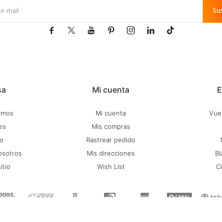
Su







sa
Mi cuenta
E
omos
Mi cuenta
Vuel
es
Mis compras
o
Rastrear pedido
osotros
Mis direcciones
Bl
itio
Wish List
C