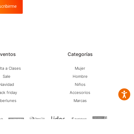
scribirme
ventos
Categorías
ta a Clases
Mujer
Sale
Hombre
Navidad
Niños
ack friday
Accesorios
Accesib
iberlunes
Marcas