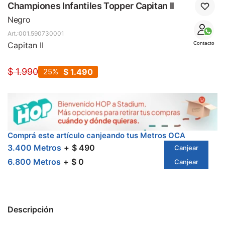
SALE
Championes Infantiles Topper Capitan II
Negro
001.590730001
Capitan II
Contacto
$
1.990
25
$
1.490
Comprá este artículo canjeando tus Metros OCA
3.400 Metros
$ 490
Canjear
6.800 Metros
$ 0
Canjear
Descripción