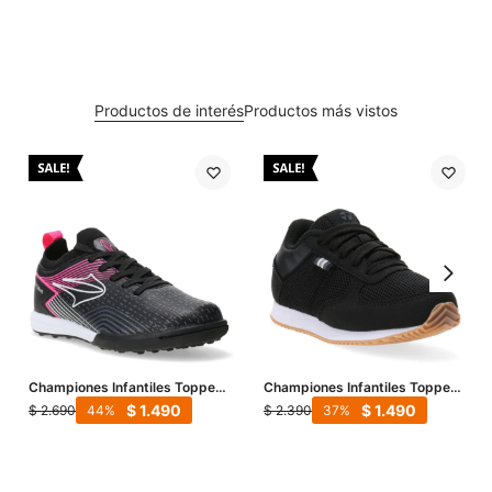
Productos de interés
Productos más vistos
Championes Infantiles Topper
Championes Infantiles Topper
Stingray III Mach TF - Negro -
T350 Mesh - Negro - Gris
$
1.490
$
1.490
$
2.690
$
2.390
44
37
Blanco - Fucsia