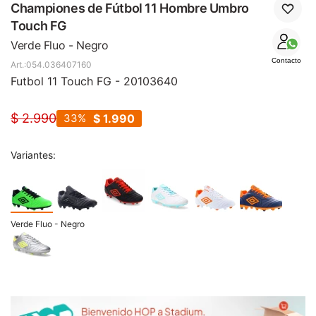
SALE
Championes de Fútbol 11 Hombre Umbro
Touch FG
Verde Fluo - Negro
Contacto
054.036407160
Futbol 11 Touch FG - 20103640
$
2.990
33
$
1.990
Variantes:
Verde Fluo - Negro