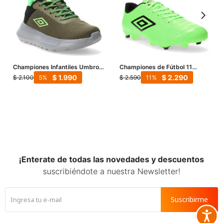
Championes Infantiles Umbro
Championes de Fútbol 11
Basam Junior - Verde - Negro
Hombre Umbro Classico II HG -
$
1.990
$
2.290
$
2.100
$
2.590
5
11
Verde - Negro
¡Enterate de todas las novedades y descuentos
suscribiéndote a nuestra Newsletter!
Suscribirme
Accesib