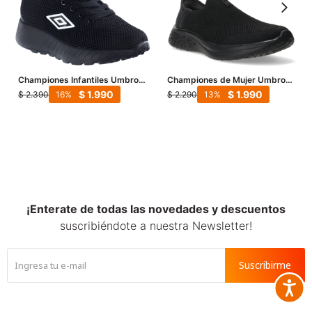
Championes Infantiles Umbro
Championes de Mujer Umbro
Melbourne Junior - Negro -
Flex Lady - Negro
$
1.990
$
1.990
$
2.390
$
2.290
16
13
Blanco
¡Enterate de todas las novedades y descuentos
suscribiéndote a nuestra Newsletter!
Suscribirme
Accesib






