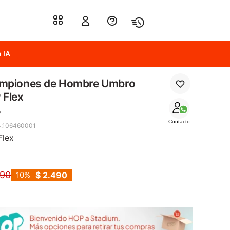
 IA
mpiones de Hombre Umbro
 Flex
o
Contacto
.106460001
Flex
790
10
$
2.490