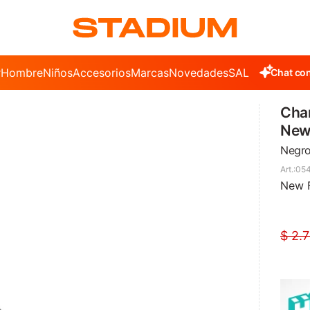
r
Hombre
Niños
Accesorios
Marcas
Novedades
SALE
Chat con
Cha
New
Negr
054
New 
$
2.