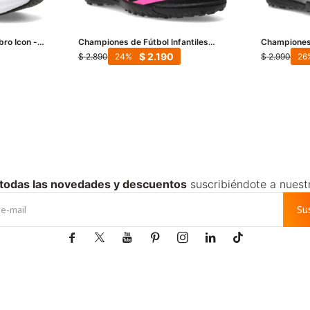
ro Icon -
Championes de Fútbol Infantiles
Championes
Umbro Hit Tf - Negro - Fucsia -
Vibe TF - Ne
$
2.190
$
2.890
$
2.990
24
26
Celeste
 todas las novedades y descuentos
suscribiéndote a nuest
Su






