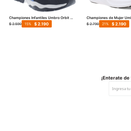
Championes Infantiles Umbro Orbit -
Championes de Mujer Umb
Negro - Azul Real
Negro
$
2.190
$
2.190
$
2.590
$
2.790
15
21
¡Enterate de