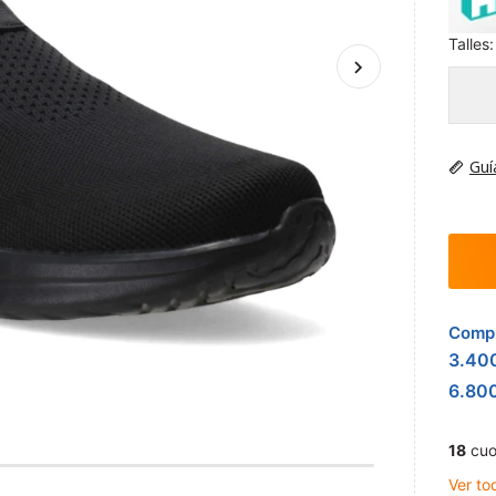
Talles:
Guí
Compr
3.40
6.80
18
cuo
Ver to