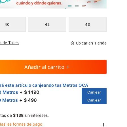
40
42
43
a de Talles
Ubicar en Tienda
Añadir al carrito
á este artículo canjeando tus Metros OCA
0 Metros
$ 1490
Canjear
0 Metros
$ 490
Canjear
tas de
$ 138
sin intereses.
das las formas de pago