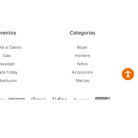
ventos
Categorías
ta a Clases
Mujer
Sale
Hombre
Navidad
Niños
ack friday
Accesorios
Accesib
iberlunes
Marcas