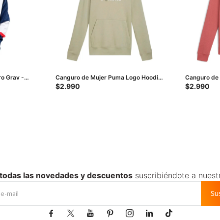
o Grav -
Canguro de Mujer Puma Logo Hoodie
Canguro de
Fl - Verde
Hoodie - Roj
$
2.990
$
2.990
 todas las novedades y descuentos
suscribiéndote a nuest
Su






