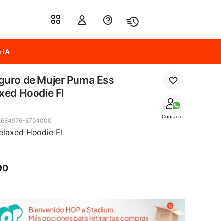
 IA
guro de Mujer Puma Ess
xed Hoodie Fl
Contacto
.684976-8704000
elaxed Hoodie Fl
90