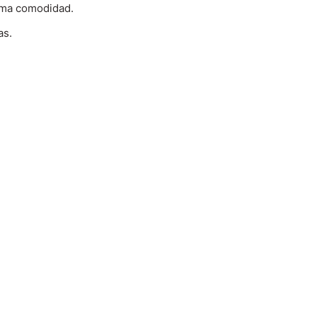
xima comodidad.
as.