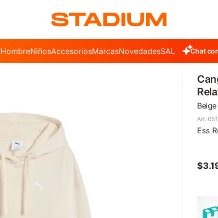
r
Hombre
Niños
Accesorios
Marcas
Novedades
SALE
Chat con
Can
Rela
Beige
051
Ess R
$
3.1