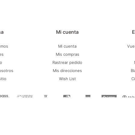
sa
Mi cuenta
E
omos
Mi cuenta
Vuel
es
Mis compras
o
Rastrear pedido
osotros
Mis direcciones
Bl
itio
Wish List
C