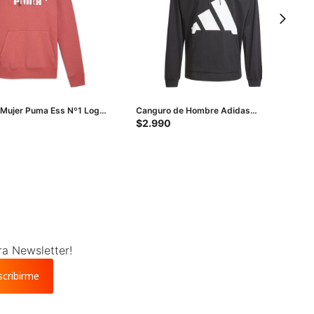
 Mujer Puma Ess Nº1 Logo
Canguro de Hombre Adidas
o - Blanco
Essentials Logo - Negro - Blanco
$
2.990
ra Newsletter!
scribirme