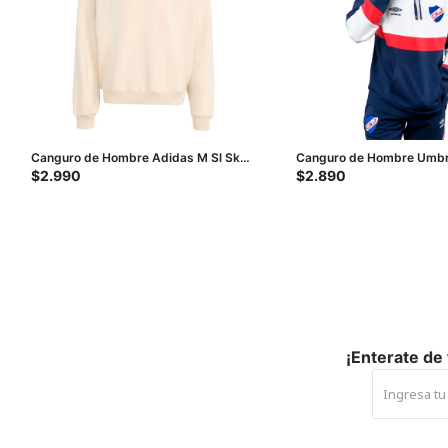
Canguro de Hombre Adidas M Sl Sk
Canguro de Hombre Umbr
Hd - Beige
Azul - Blanco
$
2.990
$
2.890
¡Enterate de