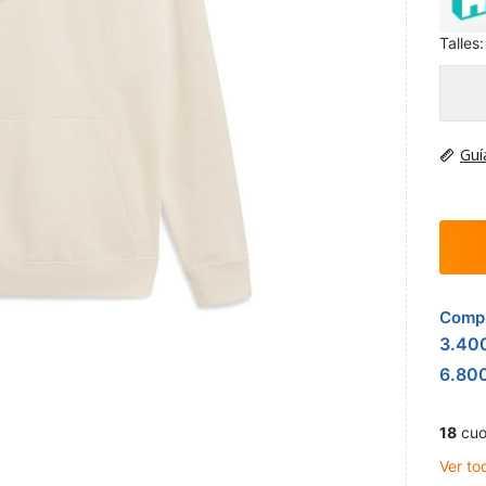
Talles:
Guí
Compr
3.40
6.80
18
cuo
Ver to