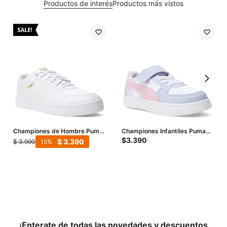
Productos de interés
Productos más vistos
Championes de Hombre Puma
Championes Infantiles Puma
Court Classic - Blanco -
Caven 2.0 Block - Blanco - Lila
$
3.390
$
3.390
$
3.990
15
Dorado
- Rojo
¡Enterate de todas las novedades y descuentos