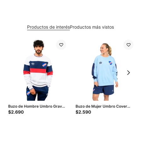
Productos de interés
Productos más vistos
Buzo de Hombre Umbro Grav
Buzo de Mujer Umbro Cover
Nacional - Blanco - Azul
Nacional - Celeste - Azul
$
2.690
$
2.590
Marino