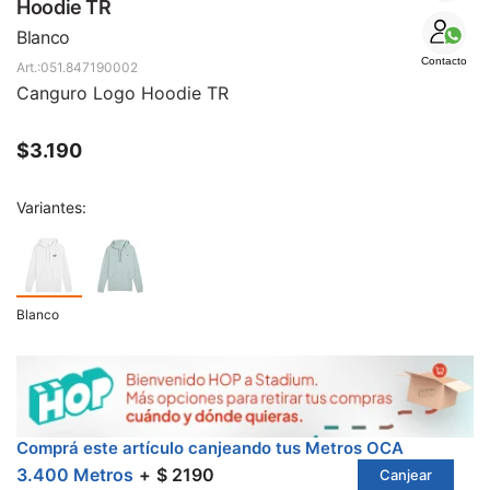
SALE
Hoodie TR
Blanco
Contacto
051.847190002
Canguro Logo Hoodie TR
$
3.190
Variantes:
Blanco
Comprá este artículo canjeando tus Metros OCA
3.400 Metros
$ 2190
Canjear