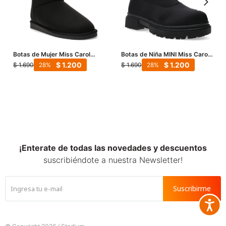
Botas de Mujer Miss Carol
Botas de Niña MINI Miss Carol
YORK con simil piel - Negro
POUCHU de neopreno - Negro
$
1.200
$
1.200
$
1.690
$
1.690
28
28
¡Enterate de todas las novedades y descuentos
suscribiéndote a nuestra Newsletter!
Suscribirme
Accesib






