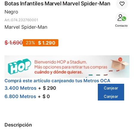
SALE
Botas Infantiles Marvel Marvel Spider-Man
Negro
074.232760001
Marvel Spider-Man
Contacto
$
1.690
23
$
1.290
Comprá este artículo canjeando tus Metros OCA
3.400 Metros
$ 290
Canjear
6.800 Metros
$ 0
Canjear
Descripción