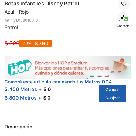
SALE
Botas Infantiles Disney Patrol
Azul - Rojo
131.008010610
Patrol
Contacto
$
990
20
$
790
Comprá este artículo canjeando tus Metros OCA
3.400 Metros
$ 0
Canjear
6.800 Metros
$ 0
Canjear
Descripción