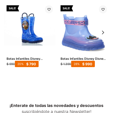
Botas Infantiles Disney
Botas Infantiles Disney Disney
d/LLuvia Paw Patrol - Azul
- Azul - Rosado
$
790
$
990
$
990
$
1.390
20
28
¡Enterate de todas las novedades y descuentos
suscribiéndote a nuestra Newsletter!