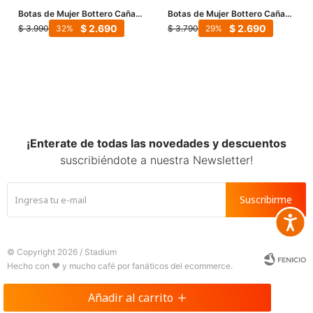
Botas de Mujer Bottero Caña
Botas de Mujer Bottero Caña
Baja Y Taco Fino - Negro
Baja de Cuero - Negro
$
2.690
$
2.690
$
3.990
$
3.790
32
29
¡Enterate de todas las novedades y descuentos
suscribiéndote a nuestra Newsletter!
Suscribirme
Accesib







© Copyright 2026 / Stadium
Añadir al carrito