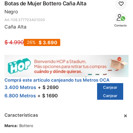
SALE
Botas de Mujer Bottero Caña Alta
Negro
108.377703A01000
Caña Alta
Contacto
$
4.990
26
$
3.690
Comprá este artículo canjeando tus Metros OCA
3.400 Metros
$ 2690
Canjear
6.800 Metros
$ 1690
Canjear
Características
Marca
Bottero