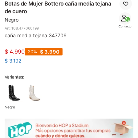
SALE
Botas de Mujer Bottero caña media tejana
de cuero
Negro
Contacto
108.477060199
caña media tejana 347706
$
4.990
20
$
3.990
$
3.192
Variantes:
Negro