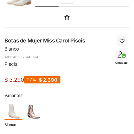
SALE
Botas de Mujer Miss Carol Piscis
Blanco
146.252640064
Piscis
Contacto
$
3.290
27
$
2.390
Variantes:
Blanco