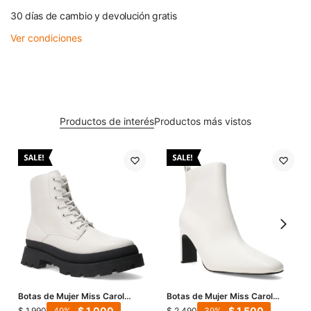
30 días de cambio y devolución gratis
Ver condiciones
Productos de interés
Productos más vistos
Botas de Mujer Miss Carol
Botas de Mujer Miss Carol
Catania - Blanco
Turmal - Blanco
$
1.000
$
1.500
$
1.990
$
2.490
49
39