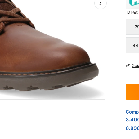
Talles:
3
44
Guí
Compr
3.40
6.80