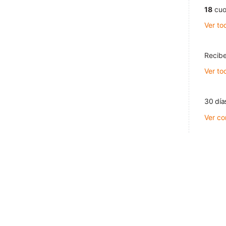
18
cuo
Ver to
Recibe
Ver to
30 día
Ver co