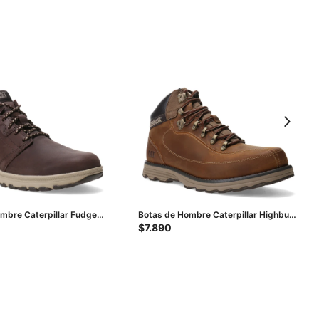
mbre Caterpillar Fudge
Botas de Hombre Caterpillar Highbury
n
- Marrón
$
7.890