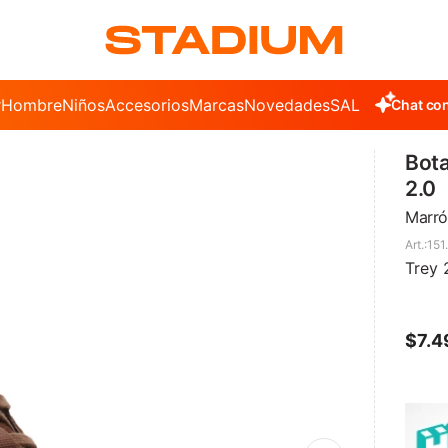
r
Hombre
Niños
Accesorios
Marcas
Novedades
SALE
Chat con
Bota
2.0
Marró
151
Trey 
$
7.4