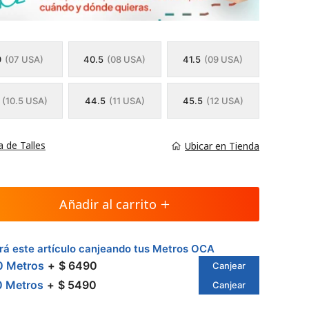
9
(07 USA)
40.5
(08 USA)
41.5
(09 USA)
(10.5 USA)
44.5
(11 USA)
45.5
(12 USA)
a de Talles
Ubicar en Tienda
Añadir al carrito
á este artículo canjeando tus Metros OCA
0 Metros
$ 6490
Canjear
0 Metros
$ 5490
Canjear