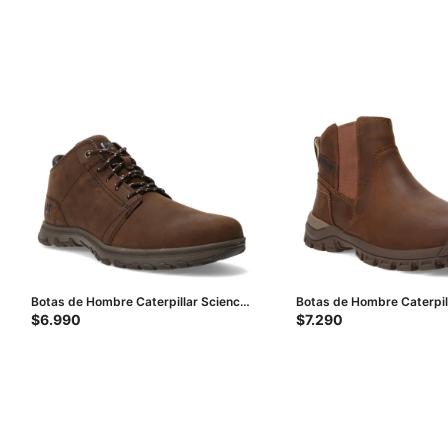
Botas de Hombre Caterpillar Science
Botas de Hombre Caterpil
Mid - Marrón Oscuro
Threshold Chelsea - Marr
$
6.990
$
7.290