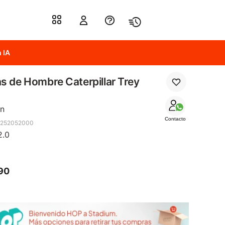
 IA
s de Hombre Caterpillar Trey
n
Contacto
.252052000
2.0
90