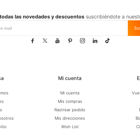
 todas las novedades y descuentos
suscribiéndote a nuest
Su







sa
Mi cuenta
E
omos
Mi cuenta
Vuel
es
Mis compras
o
Rastrear pedido
osotros
Mis direcciones
Bl
itio
Wish List
C