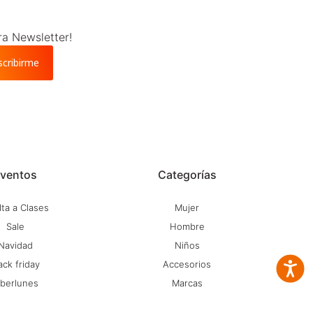
ra Newsletter!
scribirme
ventos
Categorías
ta a Clases
Mujer
Sale
Hombre
Navidad
Niños
ack friday
Accesorios
Accesib
iberlunes
Marcas