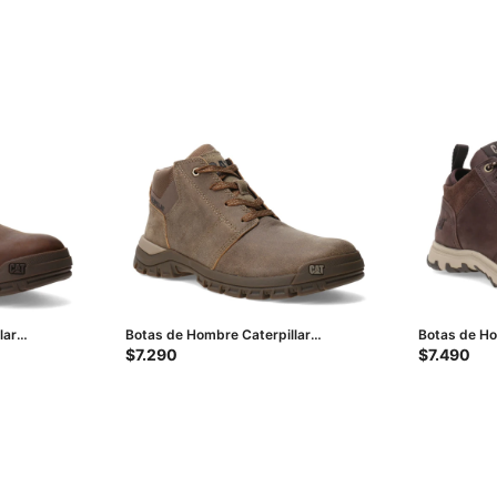
lar
Botas de Hombre Caterpillar
Botas de Ho
ón
Threshold Chukka - Marrón
Bar - Marró
$
7.290
$
7.490