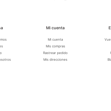
sa
Mi cuenta
E
omos
Mi cuenta
Vuel
es
Mis compras
o
Rastrear pedido
osotros
Mis direcciones
Bl
itio
Wish List
C