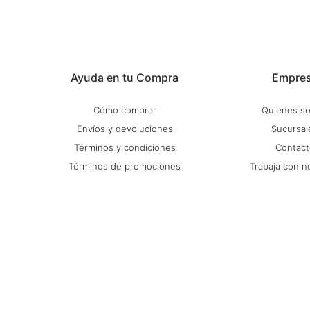
Ayuda en tu Compra
Empre
Cómo comprar
Quienes s
Envíos y devoluciones
Sucursal
Términos y condiciones
Contact
Términos de promociones
Trabaja con n
Preguntas Frecuentes
Mapa del s
Política de privacidad
Blog
© Copyright 2026 / Stadium