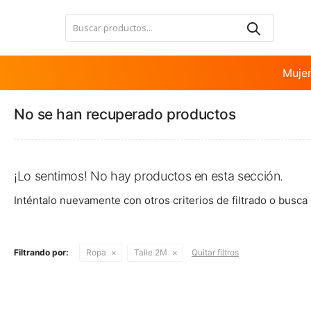
Nota:
este
sitio
web
incluye
Muje
un
sistema
No se han recuperado productos
de
accesibilidad.
Presione
Control-
F11
¡Lo sentimos! No hay productos en esta sección.
para
Inténtalo nuevamente con otros criterios de filtrado o busca
ajustar
el
sitio
web
Filtrando por:
Ropa
Talle 2M
Quitar filtros
a
las
personas