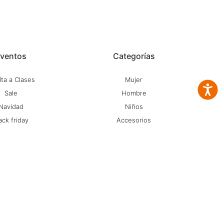
ventos
Categorías
ta a Clases
Mujer
Accesib
Sale
Hombre
Navidad
Niños
ack friday
Accesorios
iberlunes
Marcas