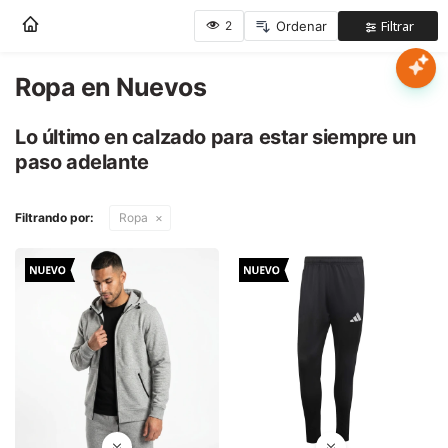
Nota:
este
sitio
web
Ropa en Nuevos
Mujer
incluye
un
Lo último en calzado para estar siempre un
sistema
Hombre
paso adelante
de
accesibilidad.
Niños
Filtrando por:
Ropa
Accesorios
Marcas
Novedades