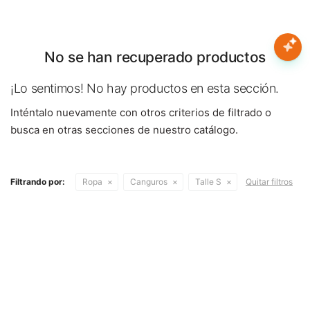
Nota:
este
sitio
web
No se han recuperado productos
Mujer
incluye
un
¡Lo sentimos! No hay productos en esta sección.
sistema
Hombre
Inténtalo nuevamente con otros criterios de filtrado o
de
accesibilidad.
busca en otras secciones de nuestro catálogo.
Niños
Filtrando por:
Ropa
Canguros
Talle S
Quitar filtros
Accesorios
Marcas
Novedades