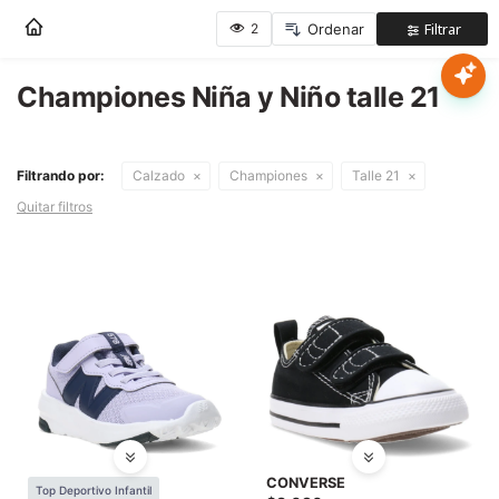
Nota:
este
sitio
web
Championes Niña y Niño talle 21
Mujer
incluye
un
sistema
Hombre
Filtrando por:
Calzado
Championes
Talle 21
de
accesibilidad.
Quitar filtros
Niños
Accesorios
Marcas
Novedades
CONVERSE
Top Deportivo Infantil