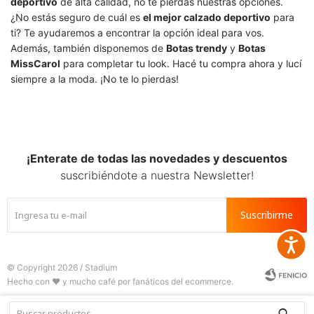
deportivo
de alta calidad, no te pierdas nuestras opciones.
¿No estás seguro de cuál es
el mejor calzado deportivo
para
ti? Te ayudaremos a encontrar la opción ideal para vos.
Además, también disponemos de
Botas trendy
y
Botas
MissCarol
para completar tu look. Hacé tu compra ahora y lucí
siempre a la moda. ¡No te lo pierdas!
¡Enterate de todas las novedades y descuentos
suscribiéndote a nuestra Newsletter!
Suscribirme
Accesib
© Copyright 2026 / Stadium






