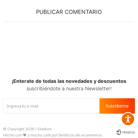
PUBLICAR COMENTARIO
¡Enterate de todas las novedades y descuentos
suscribiéndote a nuestra Newsletter!
Suscribirme
Accesib
© Copyright 2026 / Stadium






