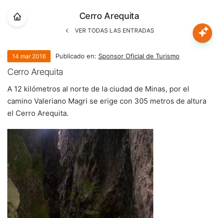
Nota:
Cerro Arequita
este
sitio
VER TODAS LAS ENTRADAS
web
Mujer
incluye
Publicado en:
Sponsor Oficial de Turismo
14
mar
2016
un
sistema
Cerro Arequita
Hombre
de
A 12 kilómetros al norte de la ciudad de Minas, por el
accesibilidad.
camino Valeriano Magri se erige con 305 metros de altura
Niños
el Cerro Arequita.
Accesorios
Marcas
Novedades