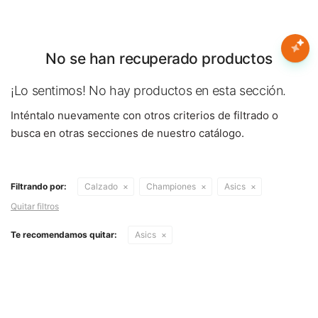
Nota:
este
sitio
web
No se han recuperado productos
Mujer
incluye
un
¡Lo sentimos! No hay productos en esta sección.
sistema
Hombre
Inténtalo nuevamente con otros criterios de filtrado o
de
accesibilidad.
busca en otras secciones de nuestro catálogo.
Niños
Filtrando por:
Calzado
Championes
Asics
Accesorios
Quitar filtros
Marcas
Te recomendamos quitar:
Asics
Novedades