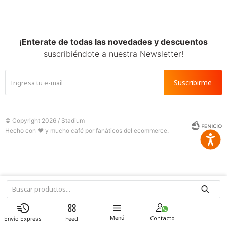
SALE
¡Enterate de todas las novedades y descuentos
suscribiéndote a nuestra Newsletter!
Suscribirme
© Copyright 2026 / Stadium
Accesib







Fenicio
Menú
Feed