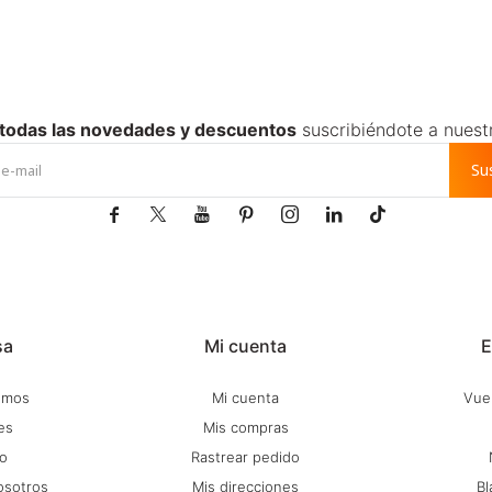
 todas las novedades y descuentos
suscribiéndote a nuest
Su







sa
Mi cuenta
E
omos
Mi cuenta
Vuel
es
Mis compras
o
Rastrear pedido
osotros
Mis direcciones
Bl