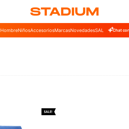
r
Hombre
Niños
Accesorios
Marcas
Novedades
SALE
Chat con