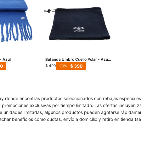
- Azul
Bufanda Umbro Cuello Polar - Azul
Marino - Blanco
90
$
390
$
490
20
 donde encontrás productos seleccionados con rebajas especiales. E
romociones exclusivas por tiempo limitado. Las ofertas incluyen zap
 de unidades limitadas, algunos productos pueden agotarse rápidamen
har beneficios como cuotas, envío a domicilio y retiro en tienda (se