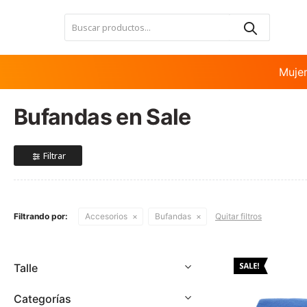
Nota:
este
sitio
web
incluye
Muje
un
sistema
Bufandas en Sale
de
accesibilidad.
Presione
Control-
F11
para
ajustar
Filtrando por:
Accesorios
Bufandas
Quitar filtros
el
sitio
web
a
Talle
las
personas
Categorías