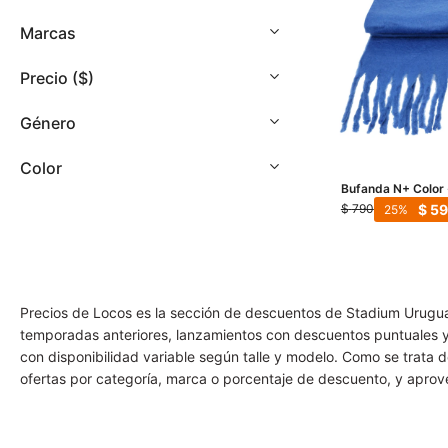
con
discapacidad
Marcas
visual
que
Precio
($)
están
usando
Género
un
lector
Color
de
Bufanda N+ Color 
pantalla;
$
5
$
790
25
Presione
Control-
F10
para
abrir
Precios de Locos es la sección de descuentos de Stadium Uruguay
un
temporadas anteriores, lanzamientos con descuentos puntuales y p
menú
con disponibilidad variable según talle y modelo. Como se trata
de
ofertas por categoría, marca o porcentaje de descuento, y aprovec
accesibilidad.