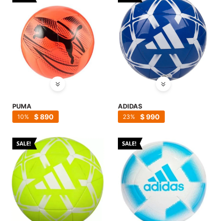
PUMA
ADIDAS
$
890
$
990
10
23