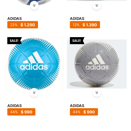
ADIDAS
ADIDAS
$
1.290
$
1.390
23
12
ADIDAS
ADIDAS
$
990
$
990
44
44