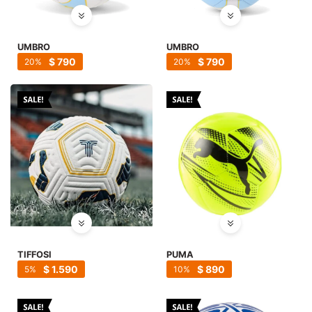
SALE
UMBRO
UMBRO
$
790
$
790
20
20
TIFFOSI
PUMA
$
1.590
$
890
5
10