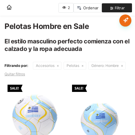
Nota:
este
sitio
web
Pelotas Hombre en Sale
Mujer
incluye
un
El estilo masculino perfecto comienza con el
sistema
Hombre
calzado y la ropa adecuada
de
accesibilidad.
Niños
Filtrando por:
Accesorios
Pelotas
Género:
Hombre
Quitar filtros
Accesorios
Marcas
Novedades