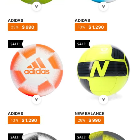
ADIDAS
ADIDAS
$
990
$
1.290
23
13
ADIDAS
NEW BALANCE
$
1.290
$
990
13
28