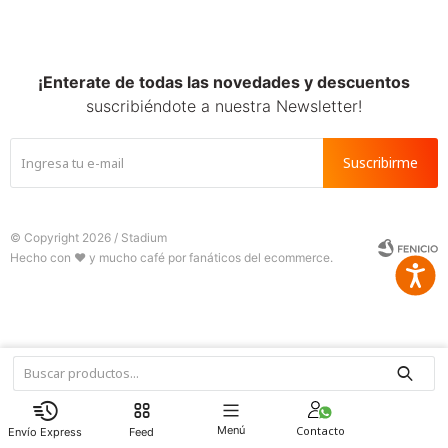
SALE
¡Enterate de todas las novedades y descuentos
suscribiéndote a nuestra Newsletter!
Suscribirme
© Copyright 2026 / Stadium
Accesib







Fenicio
Menú
Feed