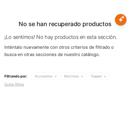
Nota:
este
sitio
web
No se han recuperado productos
Mujer
incluye
un
¡Lo sentimos! No hay productos en esta sección.
sistema
Hombre
Inténtalo nuevamente con otros criterios de filtrado o
de
accesibilidad.
busca en otras secciones de nuestro catálogo.
Niños
Filtrando por:
Accesorios
Mochilas
Topper
Accesorios
Quitar filtros
Marcas
Novedades